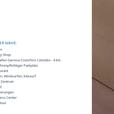
ER NÄHE:
ln
ty Shop
afen Genova Cristoforo Colombo - 6 km
renpflichtiger Parkplatz
urant
n, Windsurfen, Kitesurf
t Zentrum
d
erungen
ess Center
tour