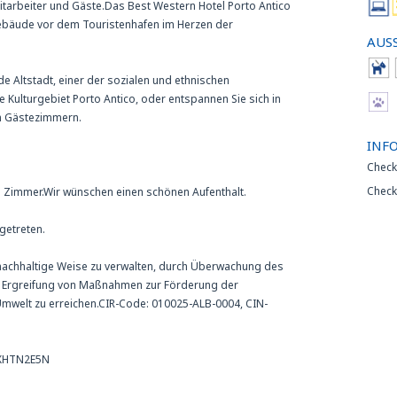
arbeiter und Gäste.Das Best Western Hotel Porto Antico
 Gebäude vor dem Touristenhafen im Herzen der
AUS
 Altstadt, einer der sozialen und ethnischen
he Kulturgebiet Porto Antico, oder entspannen Sie sich in
en Gästezimmern.
INF
Check
Check
 Zimmer.Wir wünschen einen schönen Aufenthalt.
igetreten.
uf nachhaltige Weise zu verwalten, durch Überwachung des
d Ergreifung von Maßnahmen zur Förderung der
 Umwelt zu erreichen.CIR-Code: 010025-ALB-0004, CIN-
1XHTN2E5N