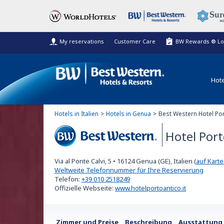
My reservations
Customer Care
BW Rewards ® Lo
Hote
Hotels in Italien
Hotels in Genua
Best Western Hotel Por
Hotel Port
Best Western
Via al Ponte Calvi, 5
•
16124
Genua (GE), Italien
(
auf Kart
Weltweite Telefonnummer für Ihre Reservierung
Telefon:
+39 010 2518249
Offizielle Webseite:
www.hotelportoantico.it
Zimmer und Preise
Beschreibung
Ausstattung