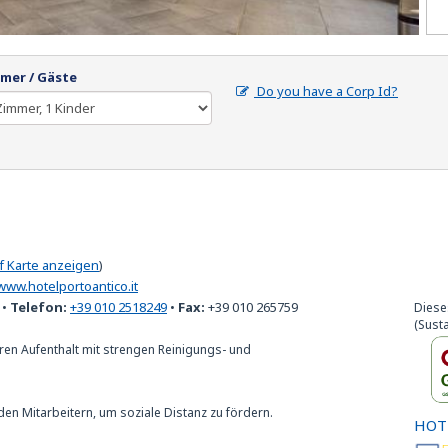
mer / Gäste
Do you have a Corp Id?
f Karte anzeigen
)
www.hotelportoantico.it
•
Telefon:
+39 010 2518249
•
Fax:
+39 010 265759
Diese
(Susta
ren Aufenthalt mit strengen Reinigungs- und
den Mitarbeitern, um soziale Distanz zu fördern.
HOT