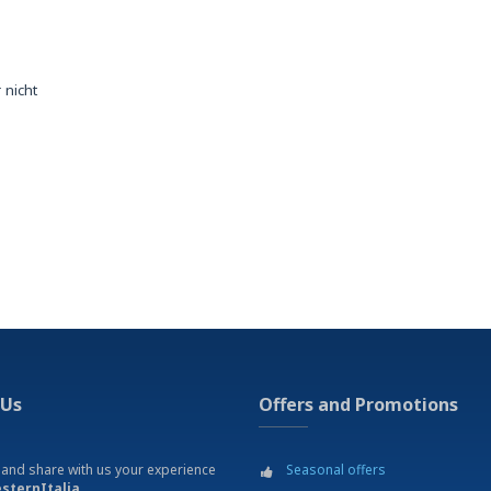
 nicht
 Us
Offers and Promotions
 and share with us your experience
Seasonal offers
sternItalia