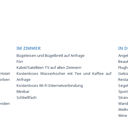
IM ZIMMER:
IN D
Bügeleisen und Bügelbrett auf Anfrage
Ange
Fön
Beau
Kabel/Satelliten TV auf allen Zimmern
Flugh
 Hotel
Kostenloses Wasserkocher mit Tee und Kaffee auf
Gebüh
orben
Anfrage
Resta
Kostenloses Wi-Fi Internetverbindung
Segel
Minibar
Spor
Schließfach
Stran
lenden
Wand
Welln
Wine 