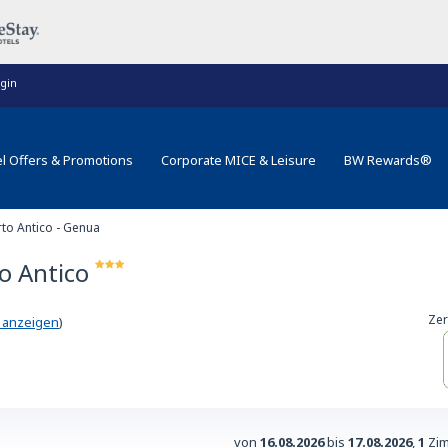
gin
l Offers & Promotions
Corporate MICE & Leisure
BW Rewards®
to Antico - Genua
o Antico
Zer
e anzeigen
)
von
16.08.2026
bis
17.08.2026
,
1
Zim