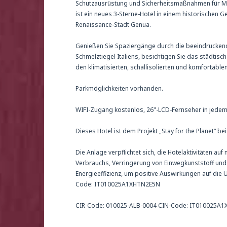
Schutzausrüstung und Sicherheitsmaßnahmen für Mit
ist ein neues 3-Sterne-Hotel in einem historischen
Renaissance-Stadt Genua.
Genießen Sie Spaziergänge durch die beeindruckende
Schmelztiegel Italiens, besichtigen Sie das städtisc
den klimatisierten, schallisolierten und komfortabl
Parkmöglichkeiten vorhanden.
WIFI-Zugang kostenlos, 26"-LCD-Fernseher in jedem
Dieses Hotel ist dem Projekt „Stay for the Planet“ be
Die Anlage verpflichtet sich, die Hotelaktivitäten a
Verbrauchs, Verringerung von Einwegkunststoff un
Energieeffizienz, um positive Auswirkungen auf die
Code: IT010025A1XHTN2E5N
CIR-Code: 010025-ALB-0004 CIN-Code: IT010025A