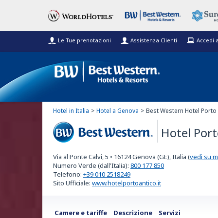
Le Tue prenotazioni
Assistenza Clienti
Accedi 
Hotel in Italia
Hotel a Genova
Best Western Hotel Porto
Hotel Port
Best Western
Via al Ponte Calvi, 5
•
16124
Genova (GE), Italia
(
vedi su 
Numero Verde (dall'Italia):
800 177 850
Telefono:
+39 010 2518249
Sito Ufficiale:
www.hotelportoantico.it
Camere e tariffe
Descrizione
Servizi