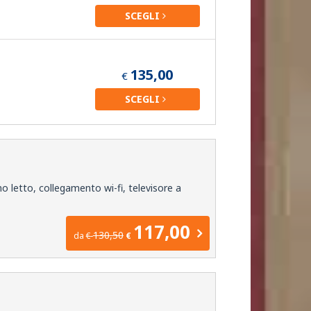
SCEGLI
135,00
€
SCEGLI
 letto, collegamento wi-fi, televisore a
117,00
130,50
da
€
€