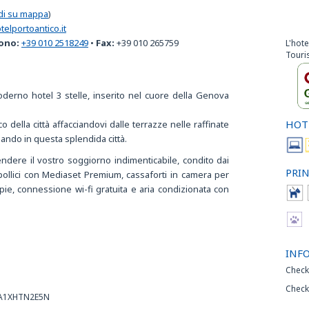
di su mappa
)
elportoantico.it
ono:
+39 010 2518249
•
Fax:
+39 010 265759
L'hote
Touri
erno hotel 3 stelle, inserito nel cuore della Genova
HOT
o della città affacciandovi dalle terrazze nelle raffinate
iando in questa splendida città.
ndere il vostro soggiorno indimenticabile, condito dai
PRIN
ollici con Mediaset Premium, cassaforti in camera per
ie, connessione wi-fi gratuita e aria condizionata con
INF
Check
Check
25A1XHTN2E5N