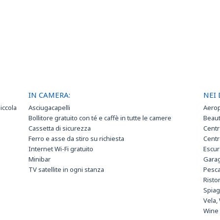
IN CAMERA:
NEI 
iccola
Asciugacapelli
Aerop
Bollitore gratuito con té e caffè in tutte le camere
Beau
Cassetta di sicurezza
Cent
Ferro e asse da stiro su richiesta
Centr
Internet Wi-Fi gratuito
Escur
Minibar
Gara
TV satellite in ogni stanza
Pesc
Risto
Spiag
Vela,
Wine 