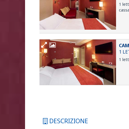
1 let
cassa
CAM
1 LE
1 let
DESCRIZIONE