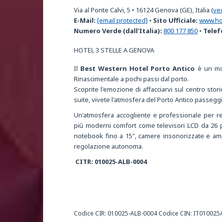
Via al Ponte Calvi, 5
•
16124
Genova (GE), Italia
(
ve
E-Mail:
[email protected]
•
Sito Ufficiale:
www.hot
Numero Verde (dall'Italia):
800 177 850
•
Telef
HOTEL 3 STELLE A GENOVA
Il
Best Western Hotel Porto Antico
è un mod
Rinascimentale a pochi passi dal porto.
Scoprite l'emozione di affacciarvi sul centro storic
suite, vivete l'atmosfera del Porto Antico passegg
Un'atmosfera accogliente e professionale per re
più moderni comfort come televisori LCD da 26 p
notebook fino a 15", camere insonorizzate e amp
regolazione autonoma.
CITR: 010025-ALB-0004
Codice CIR: 010025-ALB-0004 Codice CIN: IT0100