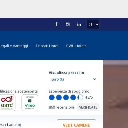
Regali e Vantaggi
I nostri Hotel
BWH Hotels
Visualizza prezzi in
tificazione sostenibilità
Esperienza di soggiorno:
4,2
/5
860 recensioni
VERIFICATE
ra (
1
adulto)
VEDI CAMERE