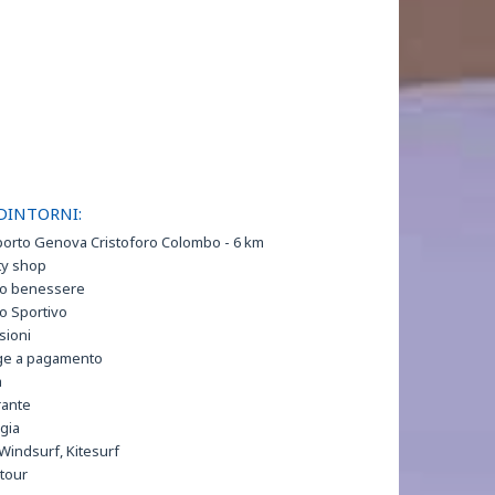
DINTORNI:
orto Genova Cristoforo Colombo - 6 km
ty shop
ro benessere
o Sportivo
sioni
ge a pagamento
a
rante
gia
 Windsurf, Kitesurf
tour