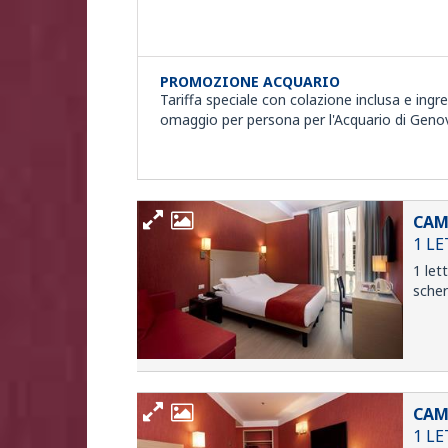
PROMOZIONE ACQUARIO
Tariffa speciale con colazione inclusa e ingr
omaggio per persona per l'Acquario di Geno
CAM
1 L
1 let
sche
CAM
1 L