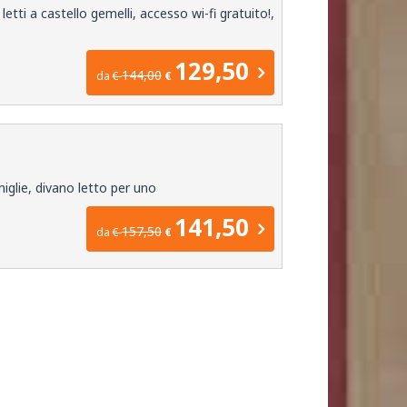
tti a castello gemelli, accesso wi-fi gratuito!,
129,50
144,00
da
€
€
iglie, divano letto per uno
141,50
157,50
da
€
€