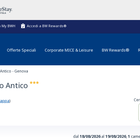
a My BWH
Accedi a BW Rewards®
Offerte Speciali
Corporate MICE & Leisure
BW Rewards®
 Antico - Genova
o Antico
Cer
mappa
)
dal
18/08/2026
al
19/08/2026
,
1
came