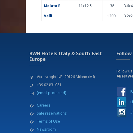
Melato B
11x12.5
138
3.6x4
Valli
-
1200
3.2x2
BWH Hotels Italy & South-East
Follow
Europe
Follow us
#BestWe
Via Livraghi 1/B, 20126 Milano (MI)
+39 02 831081
F
[email protected]
L
Careers
I
Safe reservations
Terms of Use
Newsroom