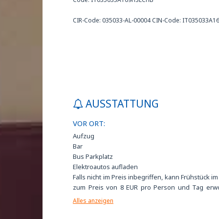
CIR-Code: 035033-AL-00004 CIN-Code: IT035033A
AUSSTATTUNG
VOR ORT:
Aufzug
Bar
Bus Parkplatz
Elektroautos aufladen
Falls nicht im Preis inbegriffen, kann Frühstück im
zum Preis von 8 EUR pro Person und Tag erw
werden
Alles anzeigen
Fax- und Fotokopierservice
Gebührenpflichtige Garage mit cctv Überwachun