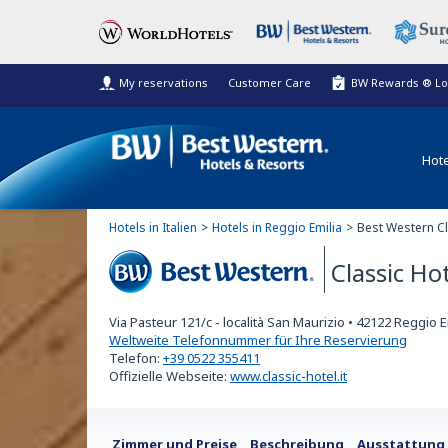
My reservations
Customer Care
BW Rewards ® Lo
Hote
Hotels in Italien
Hotels in Reggio Emilia
Best Western Cl
Classic Ho
Best Western
Via Pasteur 121/c - località San Maurizio
•
42122
Reggio Em
Weltweite Telefonnummer für Ihre Reservierung
Telefon:
+39 0522 355411
Offizielle Webseite:
www.classic-hotel.it
Zimmer und Preise
Beschreibung
Ausstattung