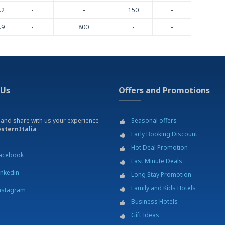
.2
-
-
150
-
.9
-
800
-
-
 Us
Offers and Promotions
 and share with us your experience
Seasonal offers
sternItalia
Early Booking Discount
Hot Deal Promotion
acebook
Last Minute Deals
inkedin
Long Stay Promotion
Family and Kids Hotels
nstagram
Business Hotels
Gift Ideas