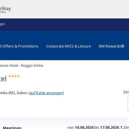
gin
l Offers & Promotions
Corporate MICE & Leisure
BW Rewards®
assic Hotel - Reggio Emilia
tel
Zer
ilia (RE), Italien
(
auf Karte anzeigen
)
von
16.08.2026
bis
17.08.2026
,
1
Zim
Meetings