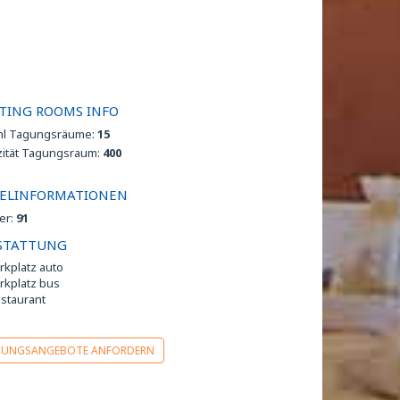
TING ROOMS INFO
hl Tagungsräume:
15
zität Tagungsraum:
400
ELINFORMATIONEN
er:
91
STATTUNG
rkplatz auto
rkplatz bus
staurant
GUNGSANGEBOTE ANFORDERN