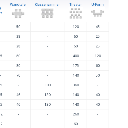
Wandtafel
Klassenzimmer
Theater
U-Form
e
rs
50
-
120
45
28
-
60
25
28
-
60
25
.5
80
-
400
120
80
-
175
60
5
70
-
140
50
.5
-
300
360
-
.5
46
130
140
40
.5
46
130
140
40
.2
-
-
260
-
.2
-
-
60
-