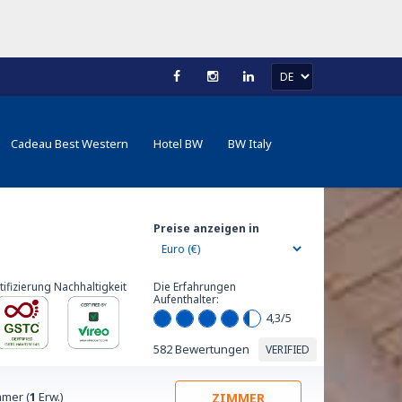
Cadeau Best Western
Hotel BW
BW Italy
Preise anzeigen in
tifizierung Nachhaltigkeit
Die Erfahrungen
Aufenthalter:
4,3
/5
582 Bewertungen
VERIFIED
mer (
1
Erw.)
ZIMMER