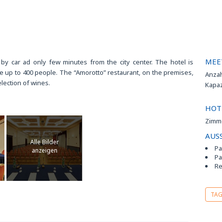
ung
lenden
MEE
mer.
h by car ad only few minutes from the city center. The hotel is
 up to 400 people. The “Amorotto” restaurant, on the premises,
Anza
election of wines.
Kapa
HOT
d zum
Zimm
AUS
Alle Bilder
Pa
anzeigen
Pa
Re
TA