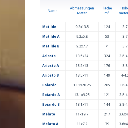
Abmessungen
Fläche
Höh
Name
2
Meter
m
mete
Matilde
9.2x13.5
124
3.7
Matilde A
9.2x5.8
53
3.7
Matilde B
9.2x7.7
71
3.7
Ariosto
13.5x24
324
3.8-4
Ariosto A
13.5x13
176
3.8
Ariosto B
13.5x11
149
4-4.
Boiardo
13.1x20.25
265
3.8-4
Boiardo A
13.1x9.25
121
3.8-4
Boiardo B
13.1x11
144
3.8-4
Melato
11x19.7
217
3.6x4
Melato A
11x7.2
79
3.6x4