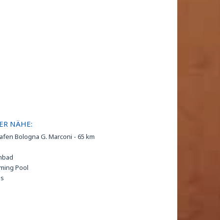
ER NÄHE:
afen Bologna G. Marconi - 65 km
enbad
ming Pool
is