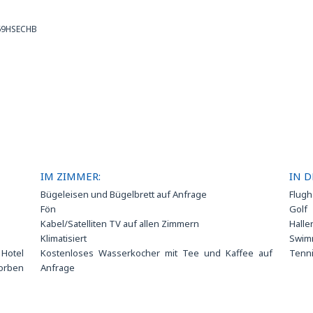
169HSECHB
IM ZIMMER:
IN D
Bügeleisen und Bügelbrett auf Anfrage
Flugh
Fön
Golf
Kabel/Satelliten TV auf allen Zimmern
Hall
Klimatisiert
Swim
 Hotel
Kostenloses Wasserkocher mit Tee und Kaffee auf
Tenn
orben
Anfrage
Kostenloses Wi-Fi Internetverbindung
Minibar
g
Schließfach