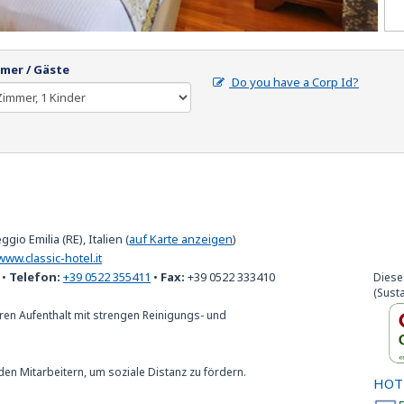
mer / Gäste
Do you have a Corp Id?
ggio Emilia (RE), Italien
(
auf Karte anzeigen
)
www.classic-hotel.it
•
Telefon:
+39 0522 355411
•
Fax:
+39 0522 333410
Diese
(Susta
ren Aufenthalt mit strengen Reinigungs- und
den Mitarbeitern, um soziale Distanz zu fördern.
HOT