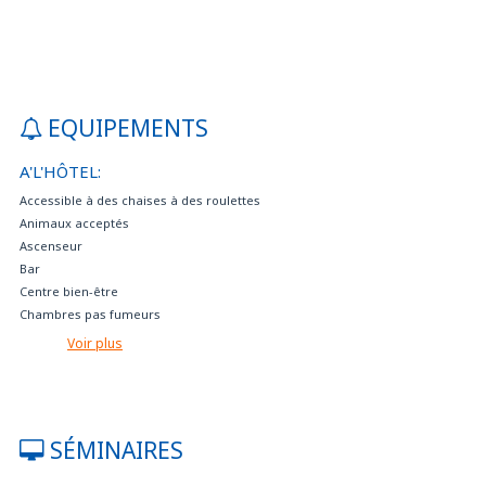
EQUIPEMENTS
A'L'HÔTEL:
Accessible à des chaises à des roulettes
Animaux acceptés
Ascenseur
Bar
Centre bien-être
Chambres pas fumeurs
Charger des voitures électriques
Voir plus
Consigne
Garage à paiement avec des caméras à circuit fermé
Gym
Internet haut débit / haute vitesse gratuit
SÉMINAIRES
Internet point gratuit
Lorsqu'il n'est pas inclus dans le tarif, le petit déjeuner peut être acheté à