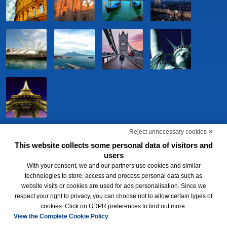
Reject unnecessary cookies ✕
This website collects some personal data of visitors and
users
With your consent, we and our partners use cookies and similar
technologies to store, access and process personal data such as
website visits or cookies are used for ads personalisation. Since we
respect your right to privacy, you can choose not to allow certain types of
BWH Hotels Italia S.c.p.a. - Società Benefit - via Livraghi, 1/b - 20126
cookies. Click on GDPR preferences to find out more.
Milano - P.IVA 06865290156 -
Change cookie preferences
-
Privacy
Policy
View the Complete Cookie Policy
®
Each BWH
Hotels property is independently owned and operated.