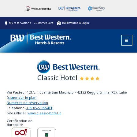
My reservations
Customer Care
BW Rewards ® Login
Classic Hotel
Best Western
Via Pasteur 121/c - località San Maurizio
•
42122
Reggio Emilia (RE), Italie
(
situer sur le plan
)
Numéros de réservation
Téléphone:
+39 0522 355411
Site Officiel:
www.classic-hotel.it
Certification de
durabilité