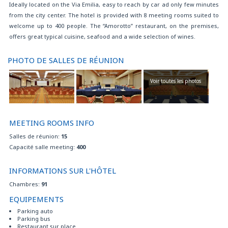
Ideally located on the Via Emilia, easy to reach by car ad only few minutes
l'hôtel pour 8 EUR par personne et par jour
from the city center. The hotel is provided with 8 meeting rooms suited to
Navette pour la foire à paiement
welcome up to 400 people. The “Amorotto” restaurant, on the premises,
Parking à paiement
offers great typical cuisine, seafood and a wide selection of wines.
Parking à paiement avec des caméras à circuit fermé
Parking autobus
Parking gratuit
PHOTO DE SALLES DE RÉUNION
Restaurant sur place
Séjour gratuit pour un enfant jusqu'à les 12 ans en chambre triple ou
Voir toutes les photos
chambre quadruple avec deux adultes.
Service fax/photocopies
Service navette de/pour le centre de la ville à paiement
MEETING ROOMS INFO
Service teinturerie
Staff multilingue
Salles de réunion:
15
Sustainability certification
Capacité salle meeting:
400
DANS LA CHAMBRE:
Bouilloire gratuit avec thé et café dans tous les chambres
INFORMATIONS SUR L'HÔTEL
Caissette sûreté
Chambres:
91
Climatisation
EQUIPEMENTS
Fer et planche à repasser sur demande
Internet haut débit / haute vitesse gratuit
Parking auto
Parking bus
Minibar
Restaurant sur place