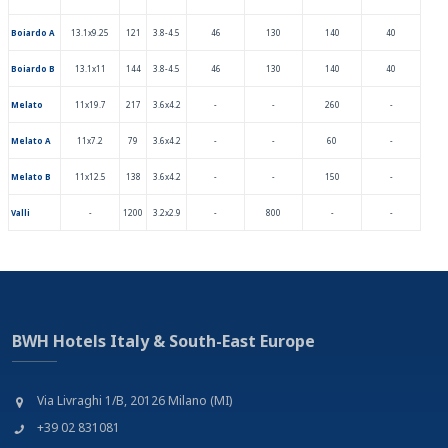
Boiardo A
13.1x9.25
121
3.8-4.5
46
130
140
40
Boiardo B
13.1x11
144
3.8-4.5
46
130
140
40
Melato
11x19.7
217
3.6x4.2
-
-
260
-
Melato A
11x7.2
79
3.6x4.2
-
-
60
-
Melato B
11x12.5
138
3.6x4.2
-
-
150
-
Valli
-
1200
3.2x2.9
-
800
-
-
BWH Hotels Italy & South-East Europe
Via Livraghi 1/B, 20126 Milano (MI)
+39 02 831081