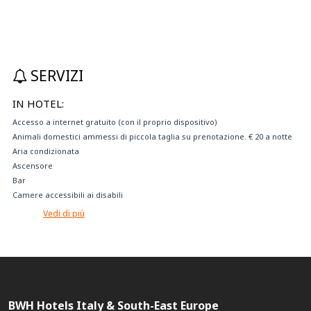
SERVIZI
IN HOTEL:
Accesso a internet gratuito (con il proprio dispositivo)
Animali domestici ammessi di piccola taglia su prenotazione. € 20 a notte
Aria condizionata
Ascensore
Bar
Camere accessibili ai disabili
Camere con balcone
Vedi di più
Camere con parquet
Camere insonorizzate
Camere non fumatori
Cassaforte
Cassetta di sicurezza
Colazione a buffet
BWH Hotels Italy & South-East Europe