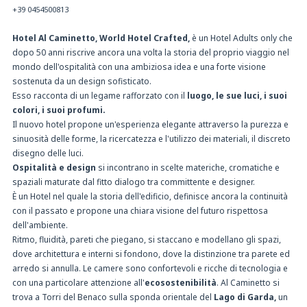
+39 0454500813
Hotel Al Caminetto, World Hotel Crafted,
è un Hotel Adults only che
dopo 50 anni riscrive ancora una volta la storia del proprio viaggio nel
mondo dell'ospitalità con una ambiziosa idea e una forte visione
sostenuta da un design sofisticato.
Esso racconta di un legame rafforzato con il
luogo, le sue luci, i suoi
colori, i suoi profumi.
Il nuovo hotel propone un'esperienza elegante attraverso la purezza e
sinuosità delle forme, la ricercatezza e l'utilizzo dei materiali, il discreto
disegno delle luci.
Ospitalità e design
si incontrano in scelte materiche, cromatiche e
spaziali maturate dal fitto dialogo tra committente e designer.
È un Hotel nel quale la storia dell'edificio, definisce ancora la continuità
con il passato e propone una chiara visione del futuro rispettosa
dell'ambiente.
Ritmo, fluidità, pareti che piegano, si staccano e modellano gli spazi,
dove architettura e interni si fondono, dove la distinzione tra parete ed
arredo si annulla. Le camere sono confortevoli e ricche di tecnologia e
con una particolare attenzione all'
ecosostenibilità
. Al Caminetto si
trova a Torri del Benaco sulla sponda orientale del
Lago di Garda,
un