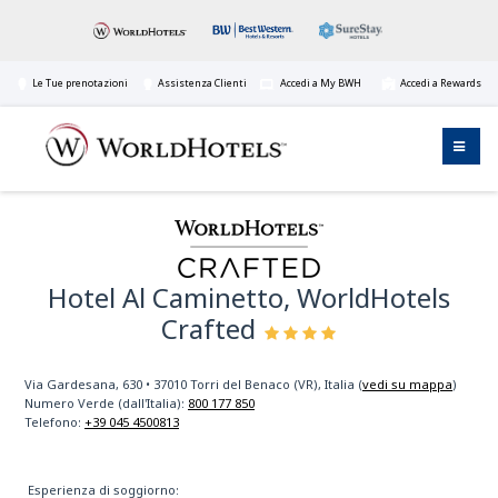
Le Tue prenotazioni
Assistenza Clienti
Accedi a My BWH
Accedi a Rewards
Hotel Al Caminetto, WorldHotels
Crafted
Via Gardesana, 630
•
37010
Torri del Benaco (VR), Italia
(
vedi su mappa
)
Numero Verde (dall'Italia):
800 177 850
Telefono:
+39 045 4500813
Esperienza di soggiorno: