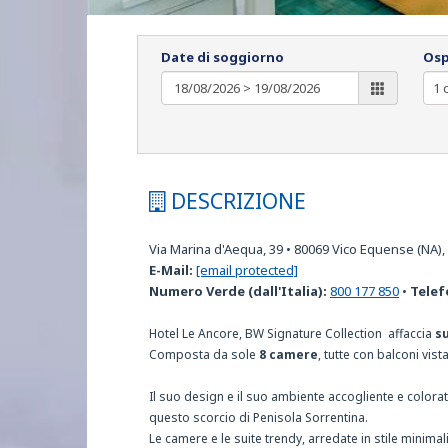
Date di soggiorno
Osp
DESCRIZIONE
Via Marina d'Aequa, 39
•
80069
Vico Equense (NA), I
E-Mail:
[email protected]
Numero Verde (dall'Italia):
800 177 850
•
Telef
Hotel Le Ancore, BW Signature Collection affaccia
s
Composta da sole
8 camere
, tutte con balconi vis
Il suo design e il suo ambiente accogliente e colora
questo scorcio di Penisola Sorrentina.
Le camere e le suite trendy, arredate in stile minimal