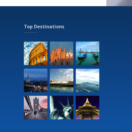
heggio
rsi jogging
a
 - 100 m
Top Destinations
rante - La Torre Del Saracino - 400 m
zio lavanderia
gia - Spiaggia di Seiano - 50 m
one ferroviaria - Seiano - Linea Circumvesuiana
o - Teatro Mio - 1,5 km