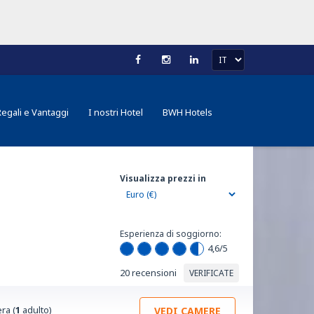
Regali e Vantaggi
I nostri Hotel
BWH Hotels
Visualizza prezzi in
Esperienza di soggiorno:
4,6
/5
20 recensioni
VERIFICATE
ra (
1
adulto)
VEDI CAMERE