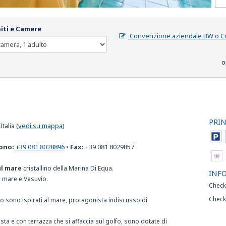
iti e Camere
Convenzione aziendale BW o C
o
PRIN
talia
(
vedi su mappa
)
ono:
+39 081 8028896
•
Fax:
+39 081 8029857
ul mare
cristallino della Marina Di Equa.
INF
ta mare e Vesuvio.
Check
Check
to sono ispirati al mare, protagonista indiscusso di
ista e con terrazza che si affaccia sul golfo, sono dotate di