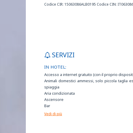
Codice CIR: 15063086ALB0195 Codice CIN: IT063
SERVIZI
IN HOTEL:
Accesso a internet gratuito (con il proprio disposit
Animali domestici ammessi, solo piccola taglia e
spiaggia
Aria condizionata
Ascensore
Bar
Camere con balcone
Vedi di più
Camere non fumatori
Camere vista mare
Campi da calcetto