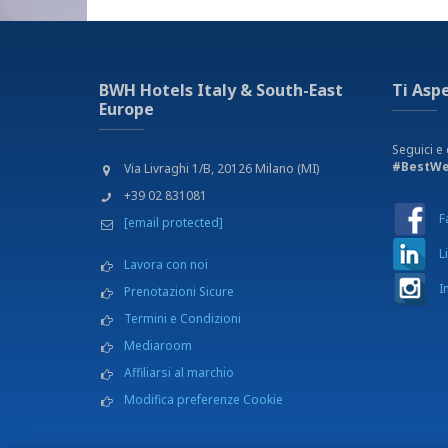
Cassaforte
Cassetta di sicurezza
Centro benessere
Colazione a buffet
BWH Hotels Italy & South-East
Ti Asp
Culla disponibile su richiesta (con supplemento)
Europe
Deposito bagagli
Giardino
Seguici e 
Internet Wi-Fi gratuito
#BestWe
Via Livraghi 1/B, 20126 Milano (MI)
Letto aggiunto disponibile su richiesta
+39 02 831081
Parcheggio disabili
F
[email protected]
Parcheggio Gratuito all'aperto in stru
convenzionata
L
Lavora con noi
Prenotazione eventi e servizi turistici
Prodotti senza glutine per celiaci su richiesta
I
Prenotazioni Sicure
Sale meeting
Termini e Condizioni
Sauna
Mediaroom
Servizio fax, fotocopie, stampa
Servizio in camera
Affiliarsi al marchio
Servizio lavanderia
Modifica preferenze Cookie
Servizio navetta gratuito per la la stazione di Vico
Soggiorno gratuito per 1 bambino fino a 3 an