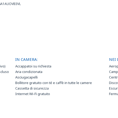
086A1AUOVB3VL
IN CAMERA:
NEI 
ivo)
Accappatoi su richiesta
Aerop
scluso
Aria condizionata
Campi
Asciugacapelli
Cent
Bollitore gratuito con té e caffè in tutte le camere
Disco
Cassetta di sicurezza
Escur
Internet Wi-Fi gratuito
Ferma
Minibar
Massa
TV LCD
Noleg
Osped
Pales