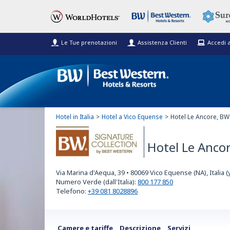
Le Tue prenotazioni
Assistenza Clienti
Accedi 
Hotel in Italia
Hotel a Vico Equense
Hotel Le Ancore, BW 
Hotel Le Anco
BW Signature
Via Marina d'Aequa, 39
•
80069
Vico Equense (NA), Italia
(
Collection
Numero Verde (dall'Italia):
800 177 850
Telefono:
+39 081 8028896
Camere e tariffe
Descrizione
Servizi