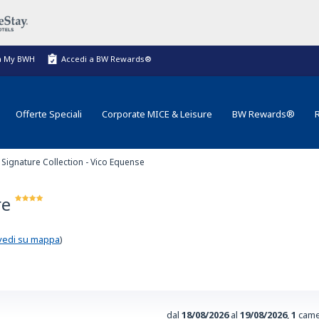
a My BWH
Accedi a BW Rewards®
Offerte Speciali
Corporate MICE & Leisure
BW Rewards®
Signature Collection - Vico Equense
re
vedi su mappa
)
dal
18/08/2026
al
19/08/2026
,
1
came