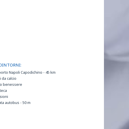
DINTORNI:
orto Napoli Capodichino - 45 km
 da calcio
ro benessere
teca
sioni
ta autobus - 50 m
ggi ed estetica su richiesta e a pagamento
gio auto
ale - 1,5 km
tra