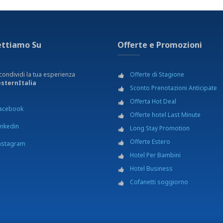
Parc
Perco
Pesc
Porto
ettiamo Su
Offerte e Promozioni
Risto
Servi
Spiag
condividi la tua esperienza
Offerte di Stagione
Stazi
sternItalia
Sconto Prenotazioni Anticipate
Teatr
Offerta Hot Deal
acebook
ttura
Offerte hotel Last Minute
inkedin
Long Stay Promotion
Offerte Estero
nstagram
Hotel Per Bambini
Hotel Business
Cofanetti soggiorno
ni in